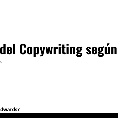
 del Copywriting según
as
Edwards?