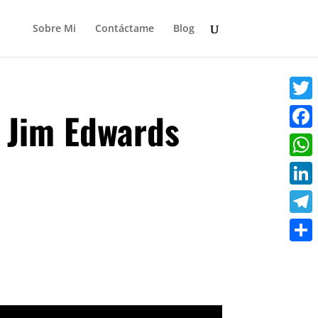
Sobre Mi
Contáctame
Blog
Twit
 Jim Edwards
Face
Wha
Link
Tele
Comp