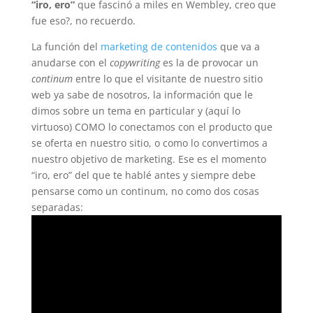
“iro, ero”
que fascinó a miles en Wembley, creo que
fue eso?, no recuerdo.
La función del
marketing de contenidos
que va a
anudarse con el
copywriting
es la de provocar un
continum
entre lo que el visitante de nuestro sitio
web ya sabe de nosotros, la información que le
dimos sobre un tema en particular y (aquí lo
virtuoso) COMO lo conectamos con el producto que
se oferta en nuestro sitio, o como lo convertimos a
nuestro objetivo de marketing. Ese es el momento
“iro, ero” del que te hablé antes y siempre debe
pensarse como un continum, no como dos cosas
separadas: