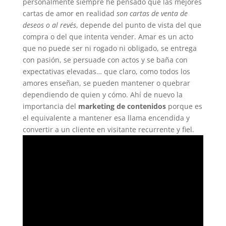
personalmente siempre he pensado que las mejores
cartas de amor en realidad
son cartas de venta de
deseos o al revés
, depende del punto de vista del que
compra o del que intenta vender. Amar es un acto
que no puede ser ni rogado ni obligado, se entrega
con pasión, se persuade con actos y se baña con
expectativas elevadas… que claro, como todos los
amores enseñan, se pueden mantener o quebrar
dependiendo de quien y cómo. Ahí de nuevo la
importancia del
marketing de contenidos
porque es
el equivalente a mantener esa llama encendida y
convertir a un cliente en visitante recurrente y fiel.