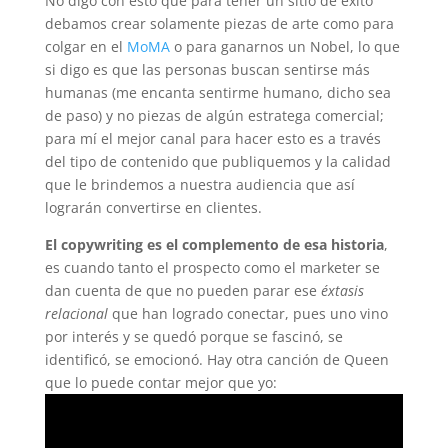
No digo con esto que para tener un sitio de éxito
debamos crear solamente piezas de arte como para
colgar en el
MoMA
o para ganarnos un Nobel, lo que
si digo es que las personas buscan sentirse más
humanas (me encanta sentirme humano, dicho sea
de paso) y no piezas de algún estratega comercial;
para mí el mejor canal para hacer esto es a través
del tipo de contenido que publiquemos y la calidad
que le brindemos a nuestra audiencia que así
lograrán convertirse en clientes.
El copywriting es el complemento de esa
historia
,
es cuando tanto el prospecto como el marketer se
dan cuenta de que no pueden parar ese
éxtasis
relacional
que han logrado conectar, pues uno vino
por interés y se quedó porque se fascinó, se
identificó, se emocionó. Hay otra canción de Queen
que lo puede contar mejor que yo: