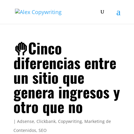
🤚Cinco
diferencias entre
un sitio que
genera ingresos y
otro que no
|
Adsense
,
Clickbank
,
Copywriting
,
Marketing de
Contenidos
,
SEO